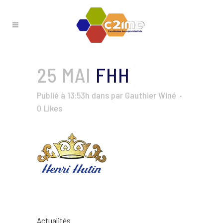
25 MAI
FHH
Publié à 13:53h
dans
par
Gauthier Winé
0
Likes
Actualités