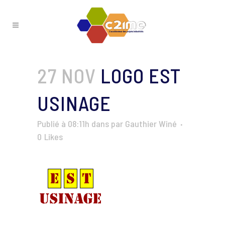
27 NOV
LOGO EST
USINAGE
Publié à 08:11h
dans
par
Gauthier Winé
0
Likes