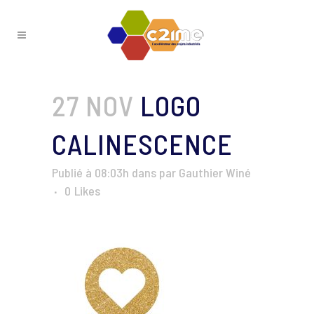
27 NOV
LOGO
CALINESCENCE
Publié à 08:03h
dans
par
Gauthier Winé
0
Likes