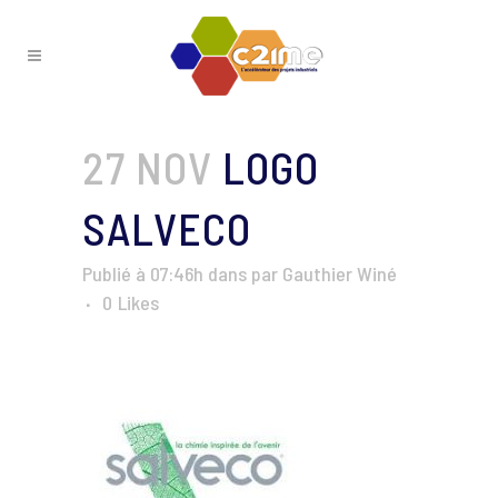
27 NOV
LOGO
SALVECO
Publié à 07:46h
dans
par
Gauthier Winé
0
Likes