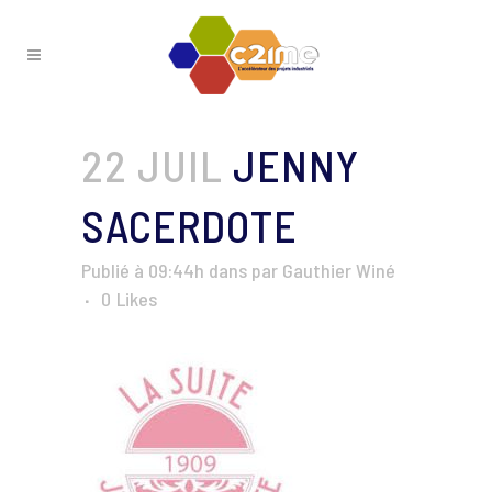
22 JUIL
JENNY
SACERDOTE
Publié à 09:44h
dans
par
Gauthier Winé
0
Likes