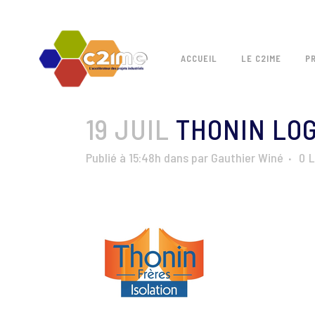
ACCUEIL
LE C2IME
P
19 JUIL
THONIN LO
Publié à 15:48h
dans
par
Gauthier Winé
0
L