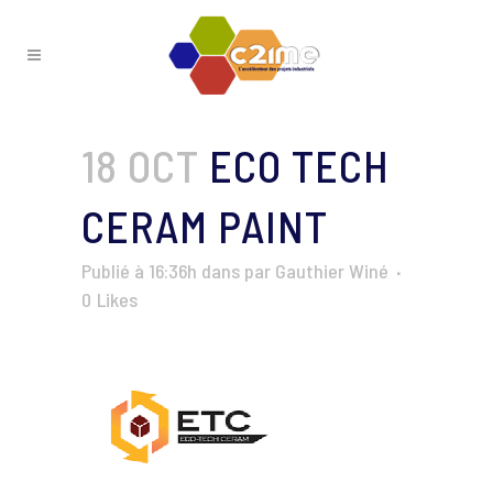
18 OCT
ECO TECH
CERAM PAINT
Publié à 16:36h
dans
par
Gauthier Winé
0
Likes