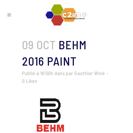
09 OCT
BEHM
2016 PAINT
Publié à 16:50h
dans
par
Gauthier Winé
0
Likes