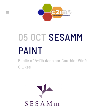
05 OCT
SESAMM
PAINT
Publié à 14:41h
dans
par
Gauthier Winé
0
Likes