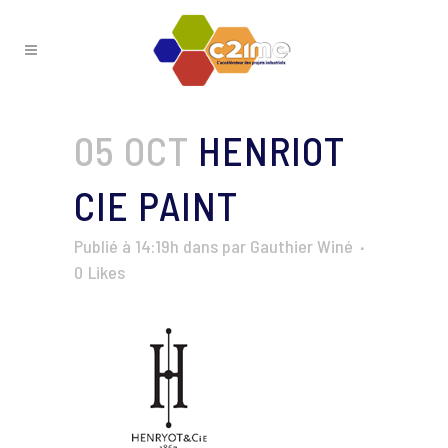
05 OCT
HENRIOT
CIE PAINT
Publié à 14:19h
dans
par
Gauthier Winé
0
Likes