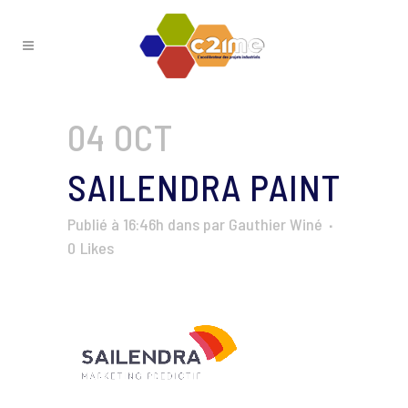
04 OCT
SAILENDRA PAINT
Publié à 16:46h
dans
par
Gauthier Winé
0
Likes