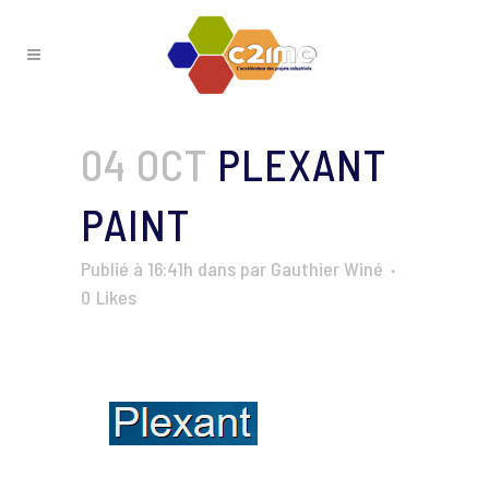
04 OCT
PLEXANT
PAINT
Publié à 16:41h
dans
par
Gauthier Winé
0
Likes