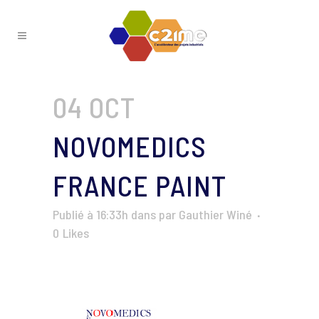
04 OCT
NOVOMEDICS
FRANCE PAINT
Publié à 16:33h
dans
par
Gauthier Winé
0
Likes