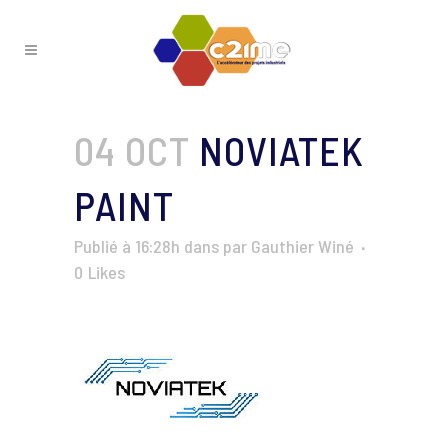
04 OCT
NOVIATEK
PAINT
Publié à 16:28h
dans
par
Gauthier Winé
0
Likes