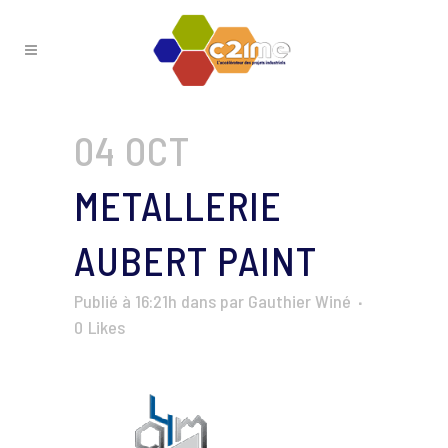
04 OCT
METALLERIE
AUBERT PAINT
Publié à 16:21h
dans
par
Gauthier Winé
0
Likes