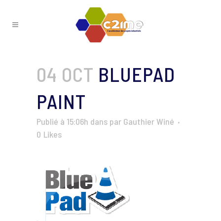
04 OCT
BLUEPAD
PAINT
Publié à 15:06h
dans
par
Gauthier Winé
0
Likes