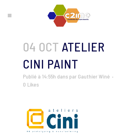
04 OCT
ATELIER
CINI PAINT
Publié à 14:55h
dans
par
Gauthier Winé
0
Likes