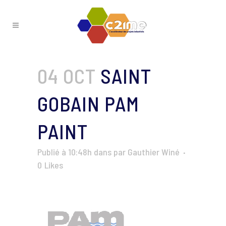
04 OCT
SAINT
GOBAIN PAM
PAINT
Publié à 10:48h
dans
par
Gauthier Winé
0
Likes