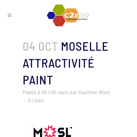
04 OCT
MOSELLE
ATTRACTIVITÉ
PAINT
Publié à 09:43h
dans
par
Gauthier Winé
0
Likes