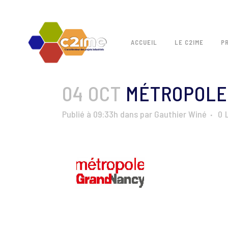
ACCUEIL
LE C2IME
P
04 OCT
MÉTROPOLE 
Publié à 09:33h
dans
par
Gauthier Winé
0