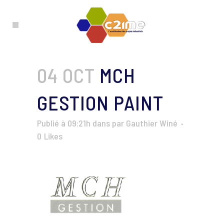
04 OCT
MCH
GESTION PAINT
Publié à 09:21h
dans
par
Gauthier Winé
0
Likes