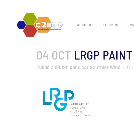
ACCUEIL
LE C2IME
P
04 OCT
LRGP PAINT
Publié à 09:19h
dans
par
Gauthier Winé
0
L