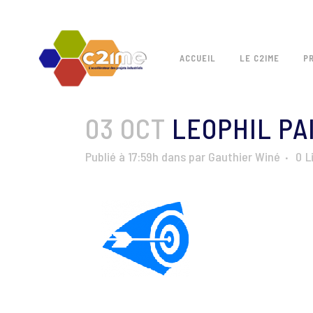
ACCUEIL
LE C2IME
P
03 OCT
LEOPHIL PA
Publié à 17:59h
dans
par
Gauthier Winé
0
L