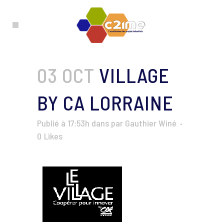
03 OCT
VILLAGE
BY CA LORRAINE
Publié à 17:53h
dans
par
Gauthier Winé
0
Likes