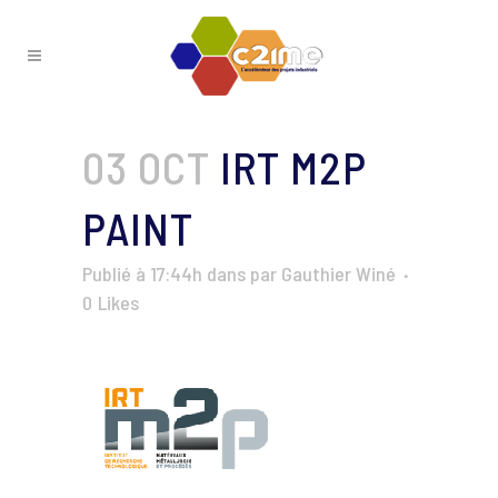
03 OCT
IRT M2P
PAINT
Publié à 17:44h
dans
par
Gauthier Winé
0
Likes