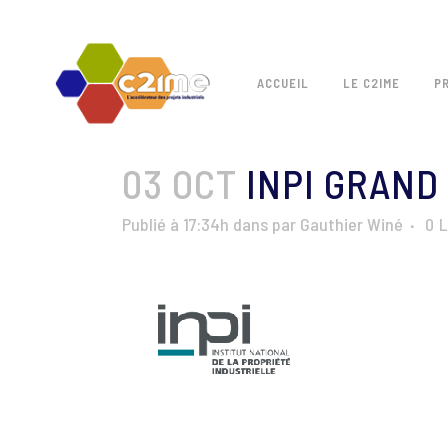
ACCUEIL
LE C2IME
P
03 OCT
INPI GRAND
Publié à 17:34h
dans
par
Gauthier Winé
0
L