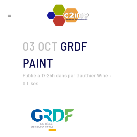
03 OCT
GRDF
PAINT
Publié à 17:25h
dans
par
Gauthier Winé
0
Likes