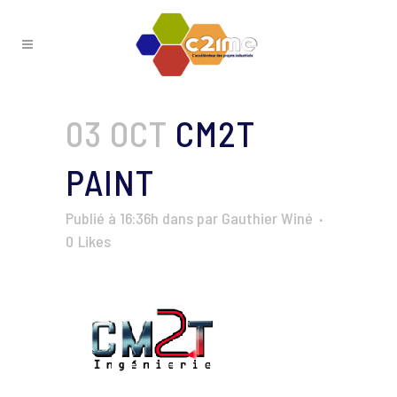
03 OCT
CM2T
PAINT
Publié à 16:36h
dans
par
Gauthier Winé
0
Likes