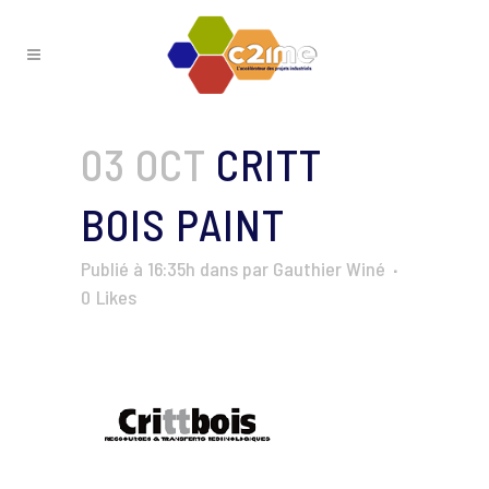
03 OCT
CRITT
BOIS PAINT
Publié à 16:35h
dans
par
Gauthier Winé
0
Likes