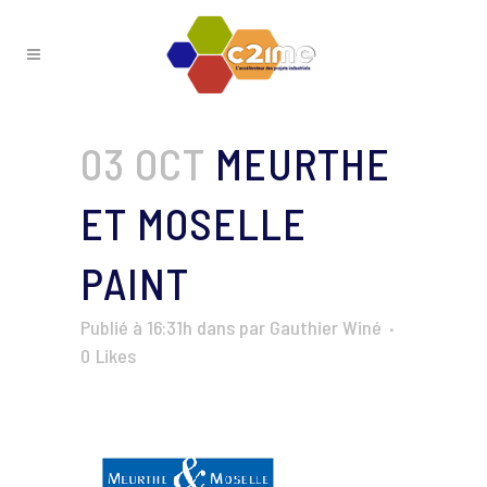
03 OCT
MEURTHE
ET MOSELLE
PAINT
Publié à 16:31h
dans
par
Gauthier Winé
0
Likes