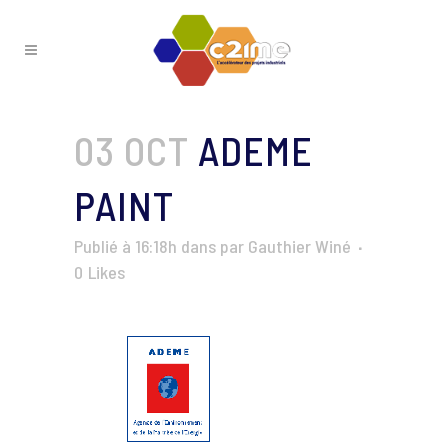
03 OCT
ADEME
PAINT
Publié à 16:18h
dans
par
Gauthier Winé
0
Likes