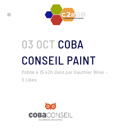
03 OCT
COBA
CONSEIL PAINT
Publié à 15:42h
dans
par
Gauthier Winé
0
Likes