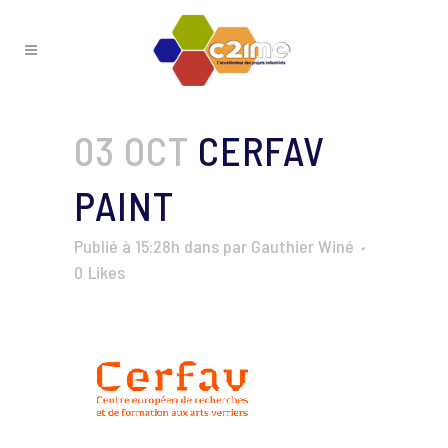
03 OCT
CERFAV
PAINT
Publié à 15:28h
dans
par
Gauthier Winé
0
Likes