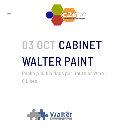
03 OCT
CABINET
WALTER PAINT
Publié à 15:16h
dans
par
Gauthier Winé
0
Likes