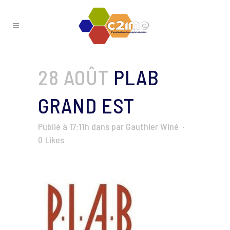
28 AOÛT
PLAB
GRAND EST
Publié à 17:11h
dans
par
Gauthier Winé
0
Likes