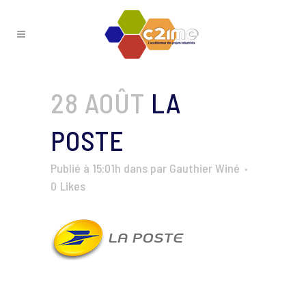
28 AOÛT
LA
POSTE
Publié à 15:01h
dans
par
Gauthier Winé
0
Likes