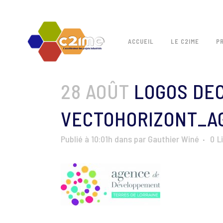
ACCUEIL
LE C2IME
P
28 AOÛT
LOGOS DEC
VECTOHORIZONT_A
Publié à 10:01h
dans
par
Gauthier Winé
0
L