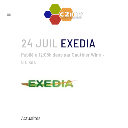
24 JUIL
EXEDIA
Publié à 12:05h
dans
par
Gauthier Winé
0
Likes
Actualités