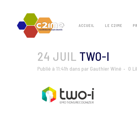
ACCUEIL
LE C2IME
P
24 JUIL
TWO-I
Publié à 11:41h
dans
par
Gauthier Winé
0
Li