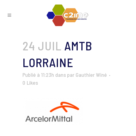
24 JUIL
AMTB
LORRAINE
Publié à 11:23h
dans
par
Gauthier Winé
0
Likes