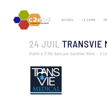
ACCUEIL
LE C2IME
P
24 JUIL
TRANSVIE 
Publié à 11:15h
dans
par
Gauthier Winé
0
Li