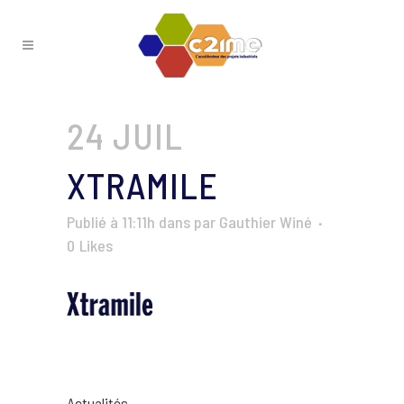
24 JUIL
XTRAMILE
Publié à 11:11h
dans
par
Gauthier Winé
0
Likes
Actualités