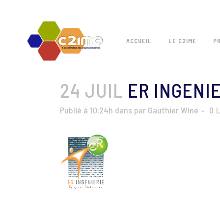
ACCUEIL
LE C2IME
P
24 JUIL
ER INGENIE
Publié à 10:24h
dans
par
Gauthier Winé
0
L