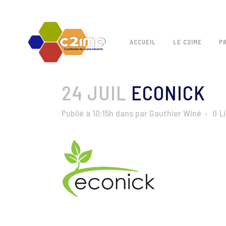
ACCUEIL
LE C2IME
P
24 JUIL
ECONICK
Publié à 10:15h
dans
par
Gauthier Winé
0
L