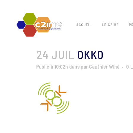
ACCUEIL
LE C2IME
P
24 JUIL
OKKO
Publié à 10:02h
dans
par
Gauthier Winé
0
L