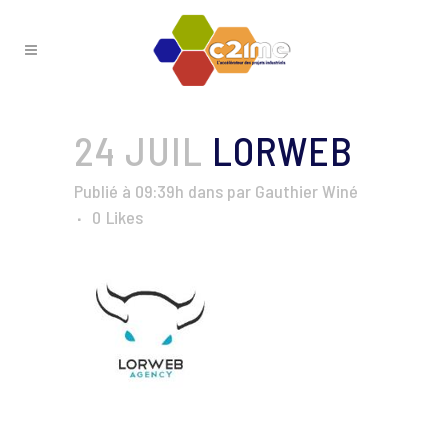
24 JUIL
LORWEB
Publié à 09:39h
dans
par
Gauthier Winé
0
Likes