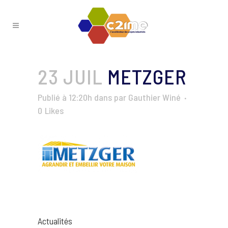
23 JUIL
METZGER
Publié à 12:20h
dans
par
Gauthier Winé
0
Likes
Actualités