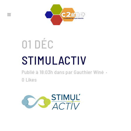
01 DÉC
STIMULACTIV
Publié à 18:03h
dans
par
Gauthier Winé
0
Likes