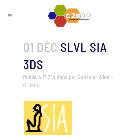
01 DÉC
SLVL SIA
3DS
Publié à 17:31h
dans
par
Gauthier Winé
0
Likes