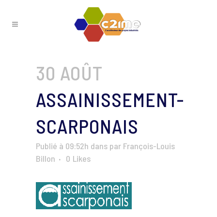
30 AOÛT
ASSAINISSEMENT-
SCARPONAIS
Publié à 09:52h
dans
par
François-Louis
Billon
0
Likes